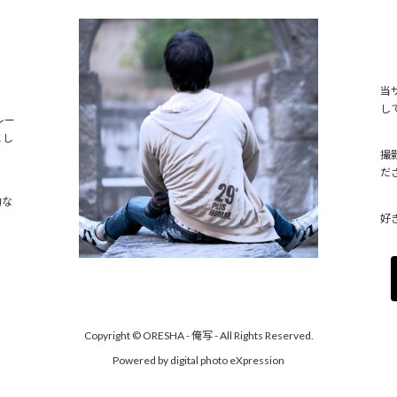
当
し
レー
とし
撮
だ
的な
好
Copyright © ORESHA - 俺写 - All Rights Reserved.
Powered by digital photo eXpression
Powered by
WordPress
with
Lightning Theme
&
VK All in One Expansion Unit