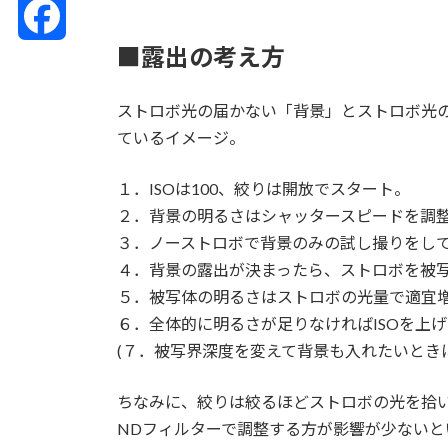
T
■露出の考え方
h
F
r
ストロボ光の届かない「背景」とストロボ光の
a
ているイメージ。
e
c
１．ISOは100、絞りは開放でスタート。
a
e
２．背景の明るさはシャッタースピードを調
３．ノーストロボで背景のみの試し撮りをし
d
b
４．背景の露出が決まったら、ストロボを被写
s
５．被写体の明るさはストロボの光量で適宜
o
６．全体的に明るさが足りなければISOを上
(７．被写界深度を変えて背景も入れたいとき
o
k
ちなみに、絞りは絞るほどストロボの光を拾
NDフィルターで調整する方が影響が少ない