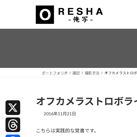
コ
ナ
ン
ビ
テ
ゲ
ン
ー
ツ
シ
へ
ョ
ス
ン
キ
に
ッ
移
プ
動
ポートフォリオ
雑記
撮影手法
オフカメラストロボ
オフカメラストロボラ
2016年11月21日
X
こちらは実践的な覚書です。