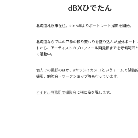
dBXひでたん
北海道札幌市在住。2015年よりポートレート撮影を開始。
北海道ならではの四季の移り変わりを盛り込んだ屋外ポート
トから、アーティストのプロフィール画撮影までを守備範囲
て活動中。
個人での撮影
のほか、
#ヤラシイカメコ
というチームで試験
撮影、勉強会・ワークショップ等も行っています。
アイドル事務所の撮影会
に稀に姿を現します。