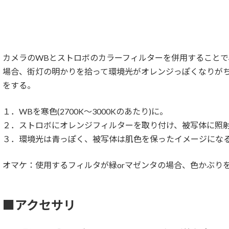
カメラのWBとストロボのカラーフィルターを併用すること
場合、街灯の明かりを拾って環境光がオレンジっぽくなりが
をする。
１．WBを寒色(2700K～3000Kのあたり)に。
２．ストロボにオレンジフィルターを取り付け、被写体に照
３．環境光は青っぽく、被写体は肌色を保ったイメージにな
オマケ：使用するフィルタが緑orマゼンタの場合、色かぶり
■アクセサリ