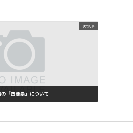
次の記事
出の「四要素」について