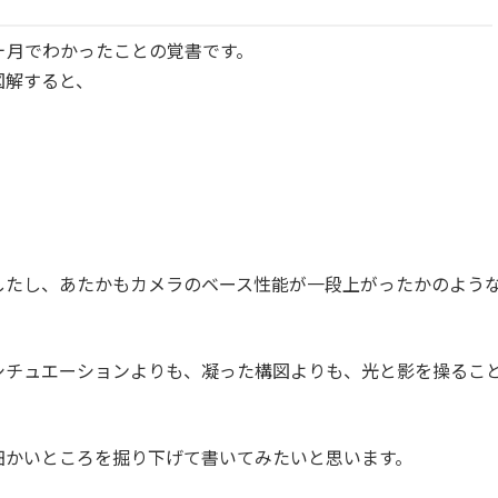
3ヶ月でわかったことの覚書です。
図解すると、
したし、あたかもカメラのベース性能が一段上がったかのよう
シチュエーションよりも、凝った構図よりも、光と影を操るこ
細かいところを掘り下げて書いてみたいと思います。