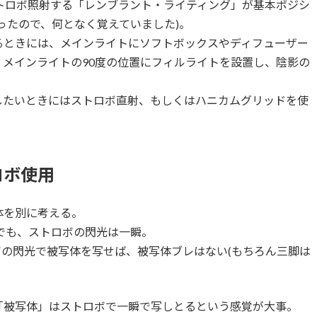
トロボ照射する「レンブラント・ライティング」が基本ポジシ
ったので、何となく覚えていました)。
るときには、メインライトにソフトボックスやディフューザー
メインライトの90度の位置にフィルライトを設置し、陰影の
したいときにはストロボ直射、もしくはハニカムグリッドを使
ロボ使用
体を別に考える。
秒でも、ストロボの閃光は一瞬。
の閃光で被写体を写せば、被写体ブレはない(もちろん三脚は
「被写体」はストロボで一瞬で写しとるという感覚が大事。